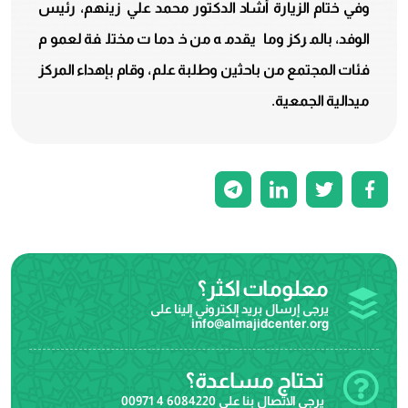
وفي ختام الزيارة أشاد الدكتور محمد علي زينهم، رئيس
الوفد، بالمركز وما يقدمه من خدمات مختلفة لعموم
فئات المجتمع من باحثين وطلبة علم، وقام بإهداء المركز
ميدالية الجمعية.
معلومات اكثر؟
يرجى إرسال بريد إلكتروني إلينا على
info@almajidcenter.org
تحتاج مساعدة؟
يرجى الاتصال بنا على
00971 4 6084220