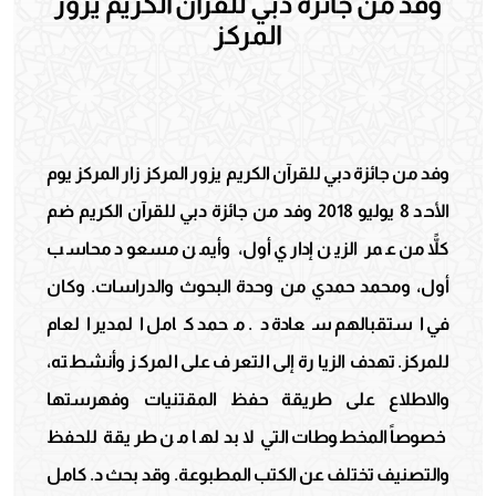
وفد من جائزة دبي للقرآن الكريم يزور
المركز
وفد من جائزة دبي للقرآن الكريم يزور المركز زار المركز يوم
الأحد 8 يوليو 2018 وفد من جائزة دبي للقرآن الكريم ضم
كلاًّ من عمر الزين إداري أول، وأيمن مسعود محاسب
أول، ومحمد حمدي من وحدة البحوث والدراسات. وكان
في استقبالهم سعادة د. محمد كامل المدير العام
للمركز. تهدف الزيارة إلى التعرف على المركز وأنشطته،
والاطلاع على طريقة حفظ المقتنيات وفهرستها
خصوصاً المخطوطات التي لا بد لها من طريقة للحفظ
والتصنيف تختلف عن الكتب المطبوعة. وقد بحث د. كامل