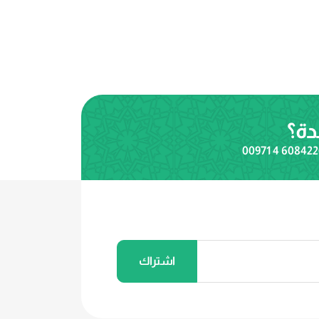
دة؟
00971 4 60842