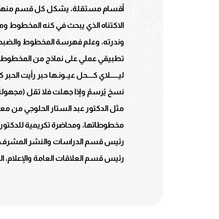
أقسام مستقلة، يشكل كل قسم منها علم 
الاكتناه الذي يبحث في كنه المخطوط و
وندرته، وعلم فهرسة المخطوط والضبط الب
تطبيقي عملي على نماذج من المخطوطات
ليــــــلاي كــــحل عيــونـها حبر رأيت ال
نسخ يُرسمُ وإذا جهلت فلا تقل (مجهولةٌ
مثل الدكتور عبد الستار الحلوجي من
مخطوطاتها، ومحاضرة تكريمية للدكتور حا
رئيس قسم الدراسات والنشر المشرف العل
رئيس قسم العلاقات العامة والإعلام، ال