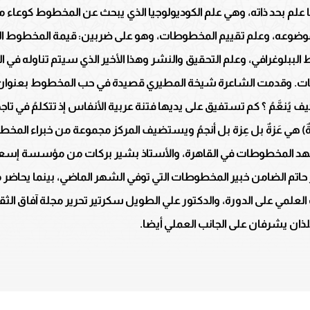
بحد ذاته، وهي علم الكوديولوجيا الذي يبحث عن المخطوط كوعاء من 
موضوعه، وعلم تقييم المخطوطات، وهو على ضربين: قيمة المخطوط ال
بلوغرافي، وعلم التحقيق والنشر وهذا الأخير الذي سيتم تناوله في ا
. وقدمت الشاعرة شيخة المطيري قصيدة في حب المخطوط بعنوان أع
حبر كيف يُنعَّمُ ؟ كم تستفيق على يديها فتنة عربية الأنفاس إذ تتكلمُ في 
) هي عَزةٌ بل عِزة بل أنجمُ ويستضيف المركز مجموعة من خبراء المخط
 معهد المخطوطات في القاهرة، والأستاذ بشير بركات من مؤسسة 
تم الضامن خبير المخطوطات التي توفي الشهر الماضي، بينما يحاضر من 
مي على الدورة، والدكتور علي الطويل سكرتير تحرير مجلة آفاق الثقا
لذان يشرفان على الجانب العملي أيضا.