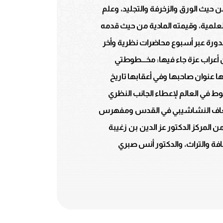
حيث الورق والزخرفة والتجليد، وعلم
علمية، وقيمته المادية من حيث قدمه
لدورة عبر أسبوع محاضرات نظرية وأخر
راب عزة جاء فيها: مخـــطوطتي
تاجها عنوان صاحبها وفي أعقابها تاريخ
وط في العالم لإعطاء الجانب النظري
إسعاف النشاشيبي في القدس ومفهرس
المركز الدكتور عز الدين بن زغيبة
فة والتراث، والدكتور أنس صبري