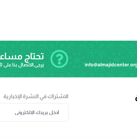
تحتاج مساع
info@almajidcenter.or
يرجى الاتصال بنا على
20
الاشتراك في النشرة الإخبارية