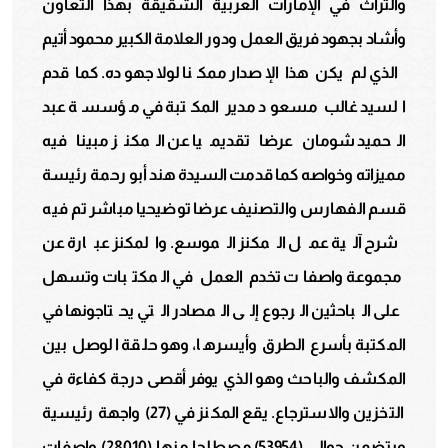
والتراث في الإمارات العربية الشقيقة بهذا التعاون
وأشاد بجهود فريق العمل ودور العلامة الكبير محمود أتيم
الذي لم يكن هذا الإصدار ممكنا لولا جهوده. كما قدم
السيد غالب مسعود مدير المكتبة في مؤسسة عبد
الحميد شومان عرضا تقديميا عن المكنز مبينا فيه
مميزاته وخواصه كما قدمت السيدة هند أبو رحمة رئيسة
قسم الفهارس والتصنيف عرضا توضيحيا مباشر تم فيه
شرح آلية عمل المكنز الموسع. والمكنز عبارة عن
مجموعة واصفات تخدم العمل في المكتبات وتسهل
على الباحثين الرجوع إلى المصادر التي يحتاجونها في
المكتبة بأسرع الطرق وأيسرها، وهو حلقة الوصل بين
المكشف والباحث وهو الذي يوفر أقصى درجة كفاءة في
التخزين والاسترجاع. يقع المكنز في (27) واجهة رئيسية
ويتضمن حوالي (53954) مصطلحا منها (28010) واصفات