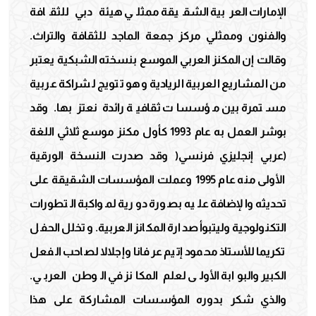
الإمارات العربية الشقيقة ممثلي هيئة دبي للثقافة
والفنون وممثلي مركز جمعة الماجد للثقافة والتراث.
وقالت إن المكنز العربي الموسع بنسخته الشبكية يعتبر
من المشاريع العربية الريادية وهو تتويج لشراكة عربية
مستمرة بين مؤسسات ثقافية رائدة نعتز بها. وقد
بوشر العمل به عام 1993 كأول مكنز موسع ثلاثي اللغة
(عربي إنجليزي فرنسي( وقد صدرت النسخة الورقية
الأولى منه عام 1995 وعملت المؤسسات الشقيقة على
تحديثه والإضافة عليه بصورة دورية لمواكبة التطورات
التكنولوجية وليتبوأ صدارة المكانز العربية. وتخلل الحفل
تكريما للأستاذ محمود إتيم عرفانا وإجلالا لصاحب الفعل
الكبير والبوابة الأولى لعلم المكانز في الوطن العربي.
والذي شكر بدوره المؤسسات المشاركة على هذا