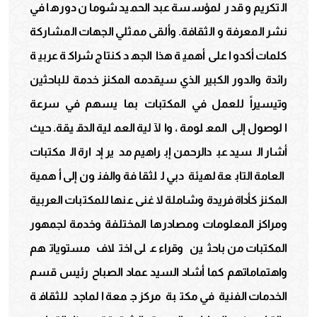
التكريم و قدر لمؤسسة عبد الحميد شومان دورها في
نشر المعرفة و الثقافة. وألقى ممثلي الجهات المشاركة
كلمات أكدوا على أهمية هذا الجهد كنتاج شراكة عربية
رائدة والدور الكبير الذي سيقدمه المكنز خدمة للباحثين
وتيسيراً للعمل في المكتبات بما يسهم في سرعة
الوصول إلى المعلومة ، والآلية العملية الدقيقة. حيث
أشار السيد عبدالرحمن إبراهيم مدير إدارة المكتبات
العامة التابعة لهيئة دبي للثقافة والفنون إلى أهمية
المكنز كأداة فريدة وشاملة لا غنى عنها للمكتبات العربية
ومراكز المعلومات ومصادرها المختلفة وخدمة لجمهور
المكتبات من باحثين وقراء على اختلاف مستوياتهم
واهتماماتهم كما أشاد السيد عماد الصباح رئيس قسم
الخدمات الفنية في مكتبة مركز جمعة الماجد للثقافة