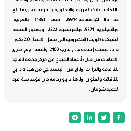
باللغات الثلاث العربية والإنجليزية والفرنسية، بينما بلغ
عدد اللاواصفات: 25944 منها 14351 بالعربية،
وبالإنجليزية: 9371، وبالفرنسية: 2222 . وبصدور النسخة
الشبكية (الويب) الإلكترونية التي تحمل الإصدار 2.0 تكون
قد تضمنت إضافة ما يقارب 2100 واصفة، وتم تحرير
الإضافات من قبل: أ. عماد الصباح من مركز جمعة الماجد
للثقافة والتراث، وأ. أيمن البستنجي من هيئة دبي
للثقافة والفنون، وأ. هند أبو رحمه من مؤسسة عبد
الحميد شومان.