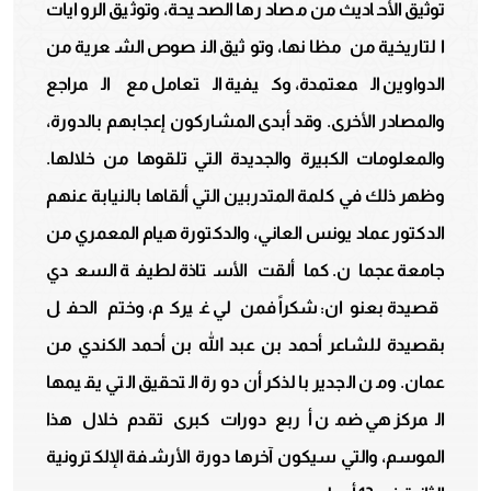
توثيق الأحاديث من مصادرها الصحيحة، وتوثيق الروايات
التاريخية من مظانها، وتوثيق النصوص الشعرية من
الدواوين المعتمدة، وكيفية التعامل مع المراجع
والمصادر الأخرى. وقد أبدى المشاركون إعجابهم بالدورة،
والمعلومات الكبيرة والجديدة التي تلقوها من خلالها.
وظهر ذلك في كلمة المتدربين التي ألقاها بالنيابة عنهم
الدكتور عماد يونس العاني، والدكتورة هيام المعمري من
جامعة عجمان. كما ألقت الأستاذة لطيفة السعدي
قصيدة بعنوان: شكراً فمن لي غيركم، وختم الحفل
بقصيدة للشاعر أحمد بن عبد الله بن أحمد الكندي من
عمان. ومن الجدير بالذكر أن دورة التحقيق التي يقيمها
المركز هي ضمن أربع دورات كبرى تقدم خلال هذا
الموسم، والتي سيكون آخرها دورة الأرشفة الإلكترونية