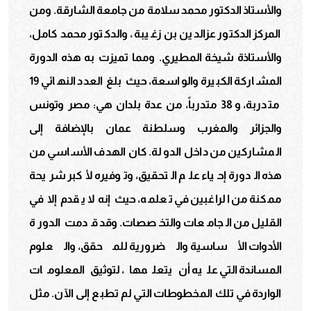
والأستاذ الدكتور محمد سلامة من جامعة الشارقة. ومن
المركز الدكتور عزالدين بن زغيبة، والدكتور محمد كامل،
والأستاذة شيخة المطيري. ومما تميزت به هذه الدورة
المشاركة الكبيرة والواسعة، حيث بلغ العدد النهائي 19
متدربة، و 38 متدرباً، من عدة بلدان هي: مصر وتونس
والجزائر والمغرب وسلطنة عمان بالإضافة إلى
المشاركين من داخل الدولة. كان الهدف الأساسي من
هذه الدورة إحياء علم التحقيق، وتوفيره لأكبر شريحة
ممكنة من الراغبين في تعلمه، حيث إنه لا يقدم إلا في
القليل من الجامعات والتخصصات. وقد قدمت الدورة
الأدوات الأساسية والضرورية للمحقق، والعلوم
المساندة التي عليه أن يتعلمها، لتوثيق المعلومات
الواردة في تلك المخطوطات التي لم تطبع إلى الآن. مثل