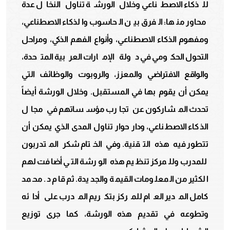
للذكاء الاصطناعي وخلال الورشة تناول النخال عدة
محاور منها: الفرق بين الحاسوب والذكاء الاصطناعي،
ومفهوم الذكاء الاصطناعي، وأنواع الفهم الذكي، ومراحل
التحول الحكومي في دولة الإمارات العربية المتحدة،
والواقع الافتراضي والمعزز، والروبوت والوظائف التي
يمكن أن يقوم بها في المستقبل. وخلال الورشة أيضاً
تحدث المشاركون عن تجارب مؤسساتهم في مجال
الذكاء الاصطناعي، ودار حوار تناول المدى الذي يمكن أن
تتطور فيه هذه التقنية. وفي الختام شكر المتدربون
للمدرب وللمركز تنظيم هذه الورشة التي أضافت لهم
الكثير من المعلومات القيمة والجديدة. ثم قام د. محمد
كامل المدير العام للمركز بتكريم المدرب على أدائه
وتطوعه في تقديم هذه الورشة، كما جرى توزيع