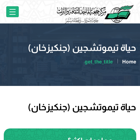
حياة تيموتشجين (جنكيزخان)
get_the_title.
Home
حياة تيموتشجين (جنكيزخان)