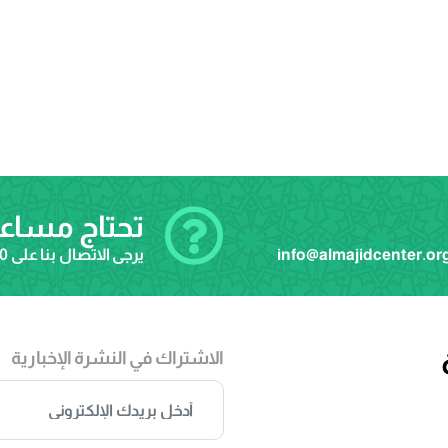
تحتاج مساع
info@almajidcenter.or
يرجى الاتصال بنا على
20
الاشتراك في النشرة الإخبارية