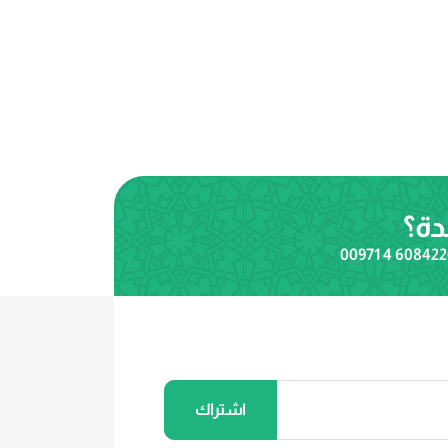
دة؟
00971 4 60842